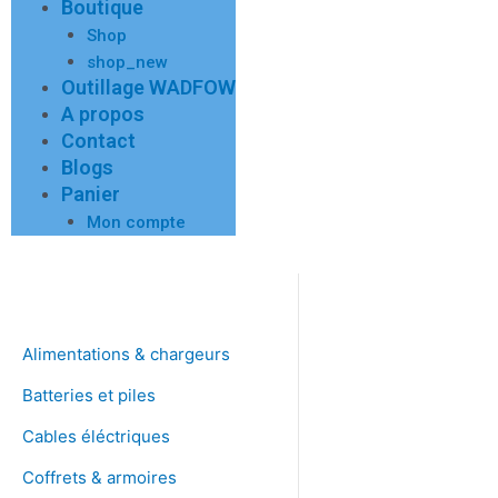
Boutique
Shop
shop_new
Outillage WADFOW
A propos
Contact
Blogs
Panier
Mon compte
Alimentations & chargeurs
Batteries et piles
Cables éléctriques
Coffrets & armoires