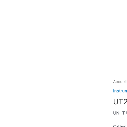
Accueil
Instru
UT2
UNI-T 
Catégor