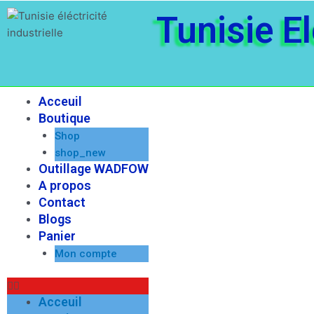
Aller
Tunisie El
au
contenu
Acceuil
Menu
Boutique
Shop
shop_new
Outillage WADFOW
A propos
Contact
Blogs
Panier
Mon compte
Acceuil