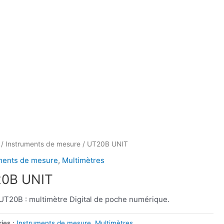
/
Instruments de mesure
/ UT20B UNIT
ments de mesure
,
Multimètres
0B UNIT
UT20B : multimètre Digital de poche numérique.
ies :
Instruments de mesure
,
Multimètres