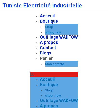
Aller
Tunisie Electricité industrielle
au
contenu
Acceuil
Menu
Boutique
Shop
shop_new
Outillage WADFOW
A propos
Contact
Blogs
Panier
Mon compte
Acceuil
Boutique
Shop
shop_new
Outillage WADFOW
A propos