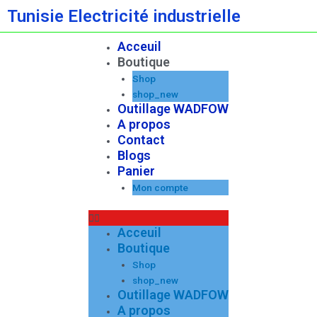
Aller
Tunisie Electricité industrielle
au
contenu
Acceuil
Menu
Boutique
Shop
shop_new
Outillage WADFOW
A propos
Contact
Blogs
Panier
Mon compte
Acceuil
Boutique
Shop
shop_new
Outillage WADFOW
A propos