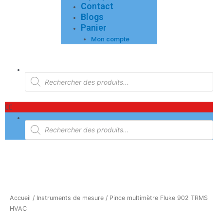
Contact
Blogs
Panier
Mon compte
Menu
Recherche
de
produits
Recherche
de
produits
Accueil
/
Instruments de mesure
/ Pince multimètre Fluke 902 TRMS
HVAC