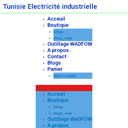
Aller
Tunisie Electricité industrielle
au
contenu
Acceuil
Menu
Boutique
Shop
shop_new
Outillage WADFOW
A propos
Contact
Blogs
Panier
Mon compte
Acceuil
Boutique
Shop
shop_new
Outillage WADFOW
A propos