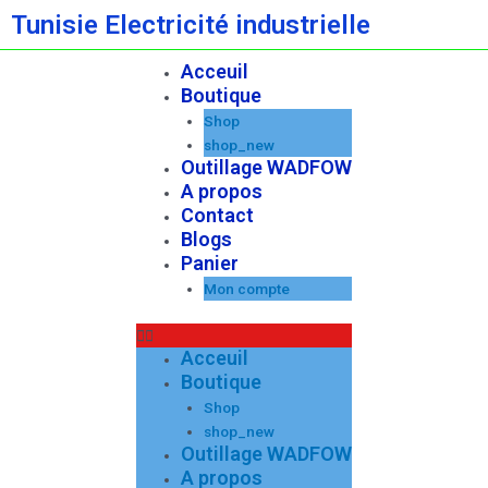
Aller
Tunisie Electricité industrielle
au
contenu
Acceuil
Menu
Boutique
Shop
shop_new
Outillage WADFOW
A propos
Contact
Blogs
Panier
Mon compte
Acceuil
Boutique
Shop
shop_new
Outillage WADFOW
A propos