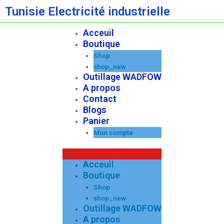
Aller
Tunisie Electricité industrielle
au
contenu
Acceuil
Menu
Boutique
Shop
shop_new
Outillage WADFOW
A propos
Contact
Blogs
Panier
Mon compte
Acceuil
Boutique
Shop
shop_new
Outillage WADFOW
A propos